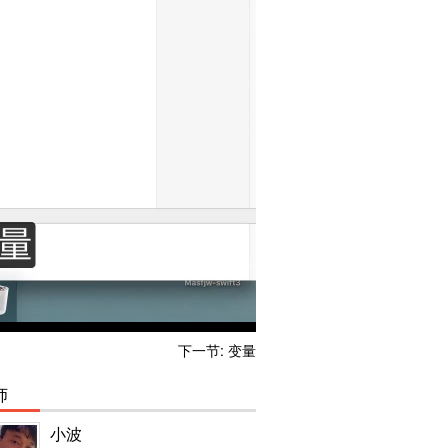
02:25
Double
02:23
类型安全
03:02
Bool
02:02
Tuple
04:12
Optional
03:15
基础操作符
09:36
下一节: 变量
字符和字符串
13:15
师
集合类型-数组
小波
15:06