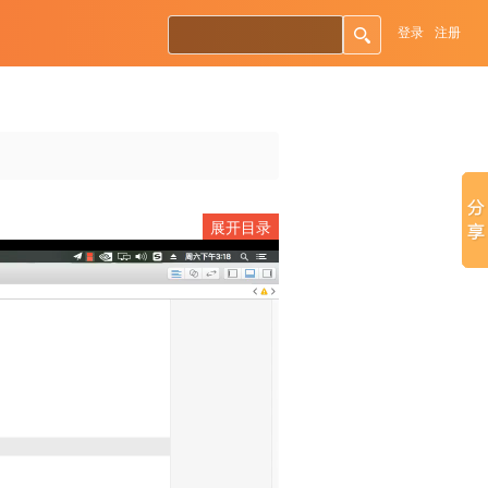
登录
注册
第
1
章
展开目录
第一天 面向过程编程
Hello World
10:03
常量
04:11
变量
05:36
Int和类型推断