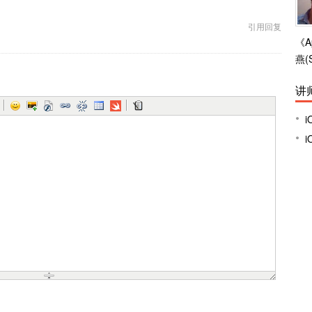
《A
燕(
讲