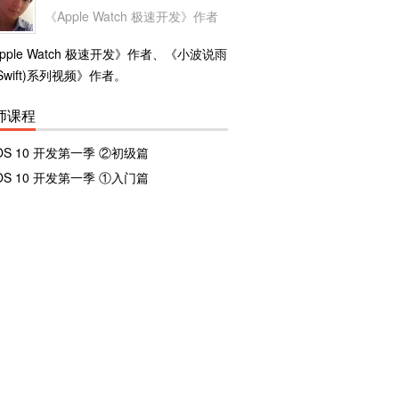
《Apple Watch 极速开发》作者
集合类型-Set
16:21
pple Watch 极速开发》作者、《小波说雨
集合类型-字典
Swift)系列视频》作者。
09:08
控制流
师课程
18:28
iOS 10 开发第一季 ②初级篇
函数
iOS 10 开发第一季 ①入门篇
13:05
闭包
10:33
枚举
05:30
第
2
章
第二天 面向对象编程