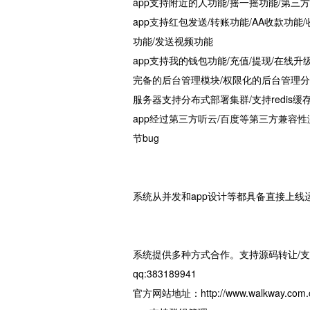
app支持附近的人功能/摇一摇功能/第三方
app支持红包发送/转账功能/AA收款功能
功能/发送视频功能
app支持我的钱包功能/充值/提现/在线升
完备的后台管理模块/权限化的后台管理分
服务器支持分布式部署集群/支持redis缓
app经过第三方听云/百度等第三方兼容性
节bug
系统从并发和app设计等都具备直接上线
系统提供多种方式合作。支持源码转让/
qq:383189941
官方网站地址：http://www.walkway.com.