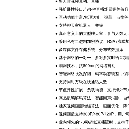
● 多人音视频互动、直播
● 强扩展性接口,与多种直播场景完美兼
● 互动功能丰富,实现送礼、弹幕、点赞等
● 支持聊天室机器人，并提
● 真正意义上的大型聊天室，参与人数
● 采用私有二进制加密协议、RSA+流
● 多媒体文件存储系统，分布式数据库
● 基于网络的一对一、多对多实时语音
● 弱网技术，抗800ms的网络抖动
● 智能网络状况探测，码率动态调整，
● 支持同时万级在线通话人数
● 节点弹性扩展，负载均衡，支持海外节
● 高品质编解码算法，智能回声消除、
● 独家视频画面增强算法，画面优化、降
● 视频画质支持360P/480P/720P，
● 业内领先的1-3秒超低直播延时，支