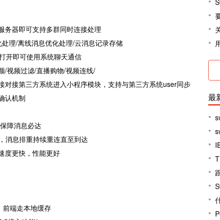
S
服务器即可支持多群同时连接处理
化处理/离线消息优化处理/云消息记录存储
接打开即可使用系统聊天通信
/视频过滤/直播购物/视频连线/
对接第三方系统进入小程序模块，支持与第三方系统user同步
最
确认机制
s
 保障消息必达
制，消息排重持续重连直至到达
I
速度更快，性能更好
跟
S
，前端走本地缓存
P