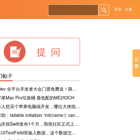
登录
注册
提 问
门帖子
iDev 全平台开发者大会门票免费送！限量10张！
苹果Mac Pro垃圾桶 最低配的ME253CH
本人想买个苹果电脑搞开发，哪位大侠指点下
求助：failable initializer 'init(name:)' cannot override a non-failable initializer
为庆祝Swift发布1个月，雨燕社区正式上线。
在UITextFeild里输入数据，这个数据怎么做加减乘除？