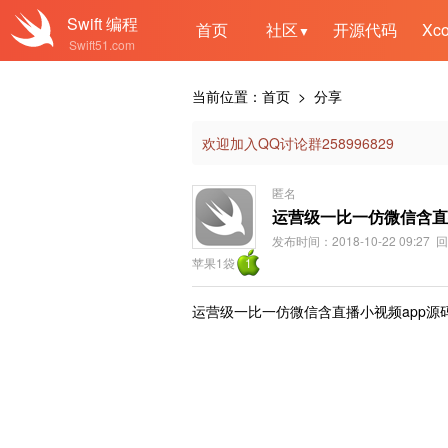
Swift
编程
首页
社区
开源代码
Xc
▼
Swift51.com
当前位置：
首页
> 分享
欢迎加入QQ讨论群258996829
匿名
运营级一比一仿微信含直
发布时间：2018-10-22 09:27 
苹果1袋
1
运营级一比一仿微信含直播小视频app源