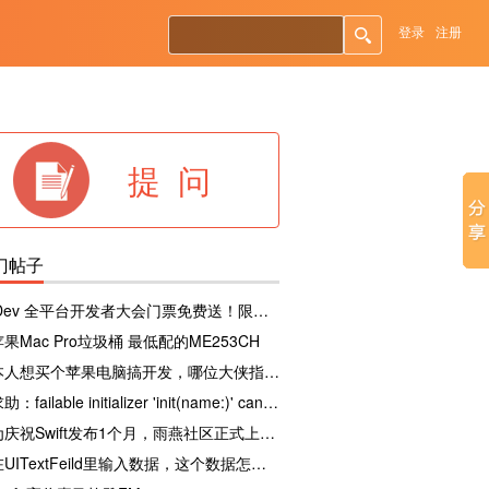
登录
注册
提 问
门帖子
iDev 全平台开发者大会门票免费送！限量10张！
苹果Mac Pro垃圾桶 最低配的ME253CH
本人想买个苹果电脑搞开发，哪位大侠指点下
求助：failable initializer 'init(name:)' cannot override a non-failable initializer
为庆祝Swift发布1个月，雨燕社区正式上线。
在UITextFeild里输入数据，这个数据怎么做加减乘除？