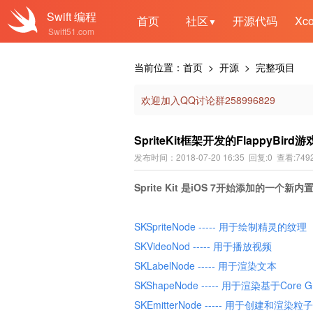
Swift
编程
首页
社区
开源代码
Xc
▼
Swift51.com
当前位置：
首页
>
开源
> 完整项目
欢迎加入QQ讨论群258996829
SpriteKit框架开发的FlappyBird游
发布时间：2018-07-20 16:35 回复:0 查看:749
Sprite Kit 是iOS 7开始添加的一
SKSpriteNode ----- 用于绘制精灵的纹理
SKVideoNod ----- 用于播放视频
SKLabelNode ----- 用于渲染文本
SKShapeNode ----- 用于渲染基于Core 
SKEmitterNode ----- 用于创建和渲染